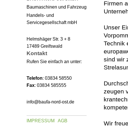
Firmen 
Baumaschinen und Fahrzeug
Unterneh
Handels- und
Servicegesellschaft mbH
Unser Ei
Vorpomme
Helmshäger Str. 3 + 8
Technik 
17489 Greifswald
europawe
Kontakt
sind wir
Rufen Sie einfach an unter:
Strelasu
Telefon
: 03834 58550
Durchsch
Fax
: 03834 585555
zeugen v
krantech
info@baufa-nord-ost.de
kompeten
IMPRESSUM
AGB
Wir freu